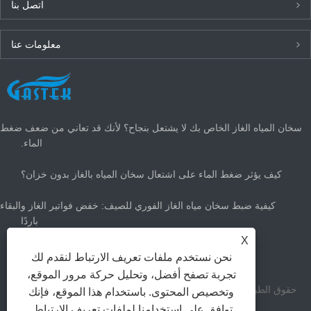
اتصل بنا
معلومات عنا
أحدث الأخبار
سخان المياه الغاز الخاص بك لا يشتعل بنجاح؟ لأنك قد تعاني من ضعف ضغط
الماء.
كيف يؤثر ضغط الماء على اشتعال سخان المياه بالغاز بدون خزان؟
كيفية ضبط سخان مياه الغاز الفوري للصيف: خفض فواتير الغاز والبقاء
باردًا
X
ما هو حجم سخان الماء الساخن الغاز الذي تحتاجه؟
نحن نستخدم ملفات تعريف الارتباط لنقدم لك
تجربة تصفح أفضل، وتحليل حركة مرور الموقع،
حقوق الطبع والنشر Zhongshan Gastek Home Appliance Company
وتخصيص المحتوى. باستخدام هذا الموقع، فإنك
توافق على استخدامنا لملفات تعريف الارتباط.