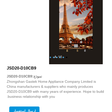
JSD20-D10CB9
نموذج:JSD20-D10CB9
Zhongshan Gastek Home Appliance Company Limited is
China manufacturers & suppliers who mainly produces
JSD20-D10CB9 with many years of experience. Hope to build
business relationship with you.
إرسال استفسار