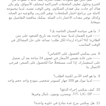
الخبرة وحلول تغليف الملحقات المتراكمة لمختلف الأسواق، ولم يكن
هناك أي حادث مثل فقدان الشكاوى. وفي الوقت نفسه، لدينا مجموعة
كاملة من برنامج اختبار الملحقات؛ توفير التدريب والتوجيه ذي الصلة،
وكذلك توفير معدات الاختبار ذات الصلة. يمكنك مناقشة التفاصيل مع
مبيعاتنا.
7. ما هي سياسة الضمان الخاصة بك؟
------ فترة الضمان لدينا: سنة واحدة بعد تاريخ الصعود على متن
الطائرة؛ 2% أجزاء ارتداء لكل طلب؛ تساعد على حل المشاكل في
الوقت المناسب.
8. متى يمكنني الحصول على الاقتباس؟
------ نحن عادة نقتبس الأسعار في غضون 24 ساعة بعد أن نحصل
على استفسارك. إذا كنت مستعجلًا جدًا للحصول على السعر، فيرجى
الاتصال بنا.
9. ما هو الحد الأدنى لكمية الطلب؟
------ لدينا موك هو 200 جهاز كمبيوتر شخصى نموذج واحد حجم واحد.
10. كيف يمكنني إجراء الدفع؟
------ T/T، L/C، DP، ويسترن يونيون، بايبال وغيرها.
11. هل يمكنني مزج عدة نماذج في حاوية واحدة؟