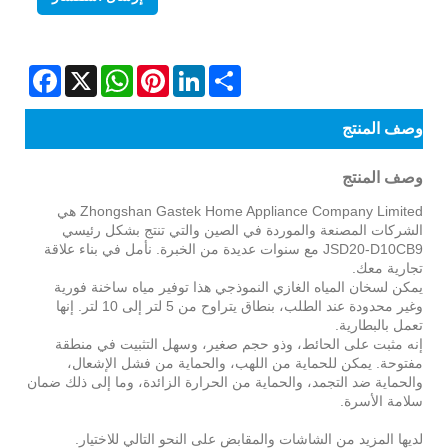
Facebook
WhatsApp
X
Pinterest
LinkedIn
Share
وصف المنتج
وصف المنتج
Zhongshan Gastek Home Appliance Company Limited هي
الشركات المصنعة والموردة في الصين والتي تنتج بشكل رئيسي
JSD20-D10CB9 مع سنوات عديدة من الخبرة. نأمل في بناء علاقة
تجارية معك.
يمكن لسخان المياه الغازي النموذجي هذا توفير مياه ساخنة فورية
وغير محدودة عند الطلب، بنطاق يتراوح من 5 لتر إلى 10 لتر. إنها
تعمل بالبطارية.
إنه مثبت على الحائط، وذو حجم صغير، وسهل التثبيت في منطقة
مفتوحة. يمكن للحماية من اللهب، والحماية من فشل الإشعال،
والحماية ضد التجمد، والحماية من الحرارة الزائدة، وما إلى ذلك ضمان
سلامة الأسرة.
لديها المزيد من الشاشات والمقابض على النحو التالي للاختيار.