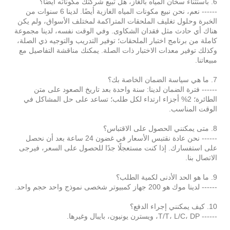
6. باستثناء سخان المياه بالغاز، هل تبيع شركتك مكوناته أيضًا؟
------ نعم، نحن نبيع مكونات المياه الغازية أيضًا. لدينا 6 سنوات من
الخبرة وحلول تغليف الملحقات المتراكمة لمختلف الأسواق، ولم يكن
هناك أي حادث مثل فقدان الشكاوى. وفي الوقت نفسه، لدينا مجموعة
كاملة من برنامج اختبار الملحقات؛ توفير التدريب والتوجيه ذي الصلة،
وكذلك توفير معدات الاختبار ذات الصلة. يمكنك مناقشة التفاصيل مع
مبيعاتنا.
7. ما هي سياسة الضمان الخاصة بك؟
------ فترة الضمان لدينا: سنة واحدة بعد تاريخ الصعود على متن
الطائرة؛ 2% أجزاء ارتداء لكل طلب؛ تساعد على حل المشاكل في
الوقت المناسب.
8. متى يمكنني الحصول على الاقتباس؟
------ نحن عادة نقتبس الأسعار في غضون 24 ساعة بعد أن نحصل
على استفسارك. إذا كنت مستعجلًا جدًا للحصول على السعر، فيرجى
الاتصال بنا.
9. ما هو الحد الأدنى لكمية الطلب؟
------ لدينا موك هو 200 جهاز كمبيوتر شخصى نموذج واحد حجم واحد.
10. كيف يمكنني إجراء الدفع؟
------ T/T، L/C، DP، ويسترن يونيون، بايبال وغيرها.