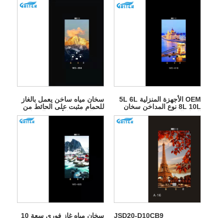
OEM الأجهزة المنزلية 5L 6L
سخان مياه ساخن يعمل بالغاز
8L 10L نوع المداخن سخان
للحمام مثبت على الحائط من
المياه الغاز
نوع المداخن للأجهزة المنزلية
JSD20-D10CB9
سخان مياه غاز فوري سعة 10