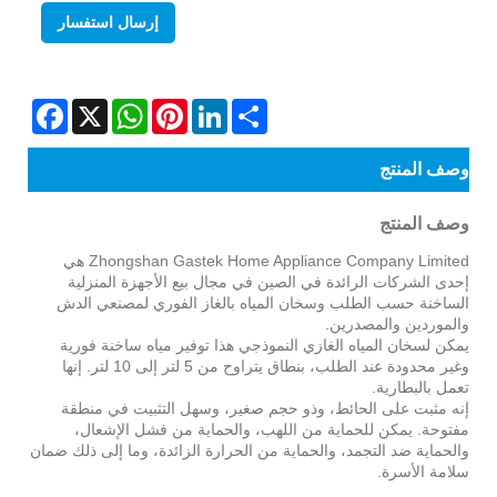
إرسال استفسار
Facebook
WhatsApp
X
Pinterest
LinkedIn
Share
وصف المنتج
وصف المنتج
Zhongshan Gastek Home Appliance Company Limited هي
إحدى الشركات الرائدة في الصين في مجال بيع الأجهزة المنزلية
الساخنة حسب الطلب وسخان المياه بالغاز الفوري لمصنعي الدش
والموردين والمصدرين.
يمكن لسخان المياه الغازي النموذجي هذا توفير مياه ساخنة فورية
وغير محدودة عند الطلب، بنطاق يتراوح من 5 لتر إلى 10 لتر. إنها
تعمل بالبطارية.
إنه مثبت على الحائط، وذو حجم صغير، وسهل التثبيت في منطقة
مفتوحة. يمكن للحماية من اللهب، والحماية من فشل الإشعال،
والحماية ضد التجمد، والحماية من الحرارة الزائدة، وما إلى ذلك ضمان
سلامة الأسرة.