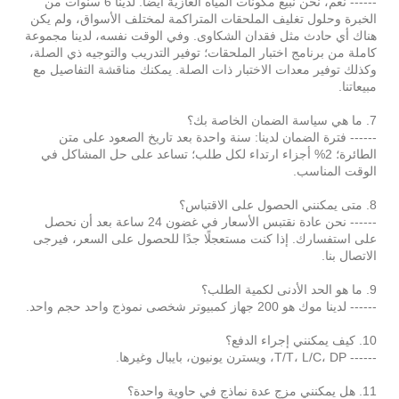
------ نعم، نحن نبيع مكونات المياه الغازية أيضًا. لدينا 6 سنوات من
الخبرة وحلول تغليف الملحقات المتراكمة لمختلف الأسواق، ولم يكن
هناك أي حادث مثل فقدان الشكاوى. وفي الوقت نفسه، لدينا مجموعة
كاملة من برنامج اختبار الملحقات؛ توفير التدريب والتوجيه ذي الصلة،
وكذلك توفير معدات الاختبار ذات الصلة. يمكنك مناقشة التفاصيل مع
مبيعاتنا.
7. ما هي سياسة الضمان الخاصة بك؟
------ فترة الضمان لدينا: سنة واحدة بعد تاريخ الصعود على متن
الطائرة؛ 2% أجزاء ارتداء لكل طلب؛ تساعد على حل المشاكل في
الوقت المناسب.
8. متى يمكنني الحصول على الاقتباس؟
------ نحن عادة نقتبس الأسعار في غضون 24 ساعة بعد أن نحصل
على استفسارك. إذا كنت مستعجلًا جدًا للحصول على السعر، فيرجى
الاتصال بنا.
9. ما هو الحد الأدنى لكمية الطلب؟
------ لدينا موك هو 200 جهاز كمبيوتر شخصى نموذج واحد حجم واحد.
10. كيف يمكنني إجراء الدفع؟
------ T/T، L/C، DP، ويسترن يونيون، بايبال وغيرها.
11. هل يمكنني مزج عدة نماذج في حاوية واحدة؟