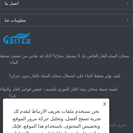
اتصل بنا
معلومات عنا
أحدث الأخبار
سخان المياه الغاز الخاص بك لا يشتعل بنجاح؟ لأنك قد تعاني من ضعف ضغط
الماء.
كيف يؤثر ضغط الماء على اشتعال سخان المياه بالغاز بدون خزان؟
كيفية ضبط سخان مياه الغاز الفوري للصيف: خفض فواتير الغاز والبقاء
باردًا
X
ما هو حجم سخان الماء الساخن الغاز الذي تحتاجه؟
نحن نستخدم ملفات تعريف الارتباط لنقدم لك
تجربة تصفح أفضل، وتحليل حركة مرور الموقع،
حقوق الطبع والنشر Zhongshan Gastek Home Appliance Company
وتخصيص المحتوى. باستخدام هذا الموقع، فإنك