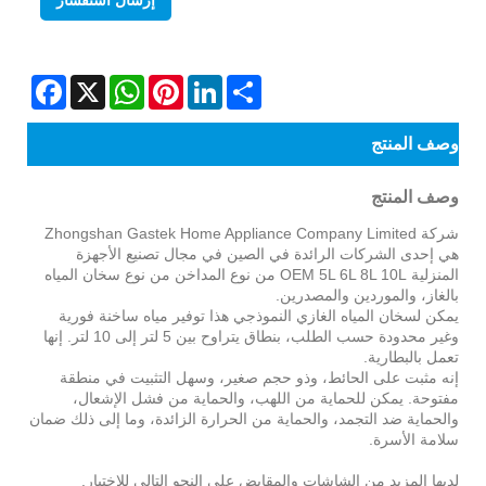
إرسال استفسار
Facebook
WhatsApp
X
Pinterest
LinkedIn
Share
وصف المنتج
وصف المنتج
شركة Zhongshan Gastek Home Appliance Company Limited
هي إحدى الشركات الرائدة في الصين في مجال تصنيع الأجهزة
المنزلية OEM 5L 6L 8L 10L من نوع المداخن من نوع سخان المياه
بالغاز، والموردين والمصدرين.
يمكن لسخان المياه الغازي النموذجي هذا توفير مياه ساخنة فورية
وغير محدودة حسب الطلب، بنطاق يتراوح بين 5 لتر إلى 10 لتر. إنها
تعمل بالبطارية.
إنه مثبت على الحائط، وذو حجم صغير، وسهل التثبيت في منطقة
مفتوحة. يمكن للحماية من اللهب، والحماية من فشل الإشعال،
والحماية ضد التجمد، والحماية من الحرارة الزائدة، وما إلى ذلك ضمان
سلامة الأسرة.
لديها المزيد من الشاشات والمقابض على النحو التالي للاختيار.