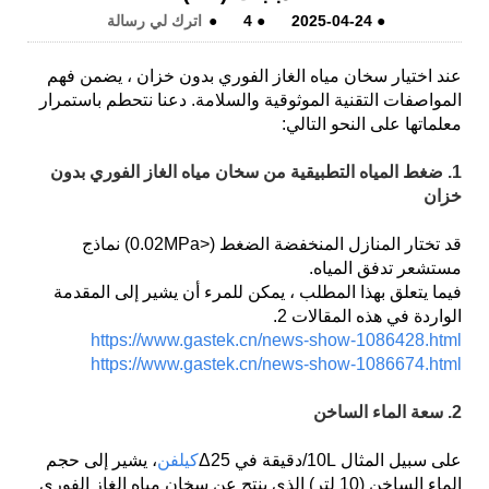
●
2025-04-24
●
4
●
اترك لي رسالة
عند اختيار سخان مياه الغاز الفوري بدون خزان ، يضمن فهم
المواصفات التقنية الموثوقية والسلامة. دعنا نتحطم باستمرار
معلماتها على النحو التالي:
1. ضغط المياه التطبيقية من سخان مياه الغاز الفوري بدون
خزان
قد تختار المنازل المنخفضة الضغط (<0.02MPa) نماذج
مستشعر تدفق المياه.
فيما يتعلق بهذا المطلب ، يمكن للمرء أن يشير إلى المقدمة
الواردة في هذه المقالات 2.
https://www.gastek.cn/news-show-1086428.html
https://www.gastek.cn/news-show-1086674.html
2. سعة الماء الساخن
على سبيل المثال 10L/دقيقة في Δ25
كيلفن
، يشير إلى حجم
الماء الساخن (10 لتر) الذي ينتج عن سخان مياه الغاز الفوري