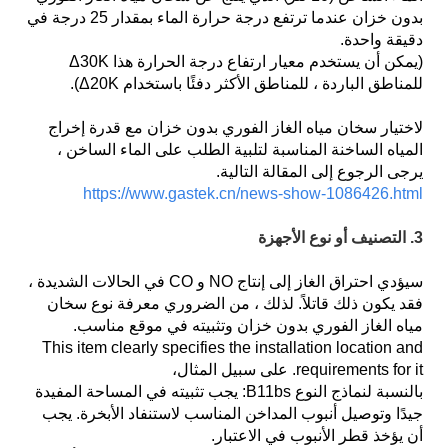
بدون خزان عندما ترتفع درجة حرارة الماء بمقدار 25 درجة في
دقيقة واحدة.
(يمكن أن يستخدم معيار ارتفاع درجة الحرارة هذا Δ30K
للمناطق الباردة ، للمناطق الأكثر دفئًا باستخدام Δ20K).
لاختيار سخان مياه الغاز الفوري بدون خزان مع قدرة إخراج
المياه الساخنة المناسبة لتلبية الطلب على الماء الساخن ،
يرجى الرجوع إلى المقالة التالية.
https://www.gastek.cn/news-show-1086426.html
3. التصنيف أو نوع الأجهزة
سيؤدي احتراق الغاز إلى إنتاج NO و CO في الحالات الشديدة ،
فقد يكون ذلك قاتلاً. لذلك ، من الضروري معرفة نوع سخان
مياه الغاز الفوري بدون خزان وتثبيته في موقع مناسب.
This item clearly specifies the installation location and
requirements for it. على سبيل المثال،
بالنسبة لنماذج النوع B11bs: يجب تثبيته في المساحة المفيدة
جيدًا وتوصيل أنبوب المداخن المناسب لاستنفاد الأبخرة. يجب
أن يؤخذ قطر الأنبوب في الاعتبار.