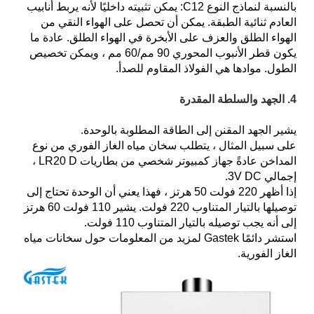
بالنسبة لنماذج النوع C12: يمكن تثبيته داخليًا لأنه يربط أنابيب
العادم ثنائية الطبقة. يمكن أن تحصل على الهواء النقي من
الهواء الطلق والعزف على الأبخرة في الهواء الطلق. عادة ما
يكون قطر الأنبوب المحوري 90 مم/60 مم ، ويمكن تخصيص
الطول. موادها هي الفولاذ المقاوم للصدأ.
4. الجهد والسلطة المقدرة
يشير الجهد المقنن إلى الطاقة المطلوبة بالوحدة.
على سبيل المثال ، يتطلب سخان مياه الغاز الفوري من نوع
المداخن عادةً جهاز كمبيوتر شخصي من بطاريات LR20 D ،
إجمالي 3V DC.
إذا أظهر 220 فولت 50 هرتز ، فهذا يعني أن الوحدة تحتاج إلى
توصيلها بالتيار المتناوب 220 فولت. يشير 110 فولت 60 هرتز
إلى أنه يجب توصيله بالتيار المتناوب 110 فولت.
استشر دائمًا Gastek لمزيد من المعلومات حول سخانات مياه
الغاز الفورية.