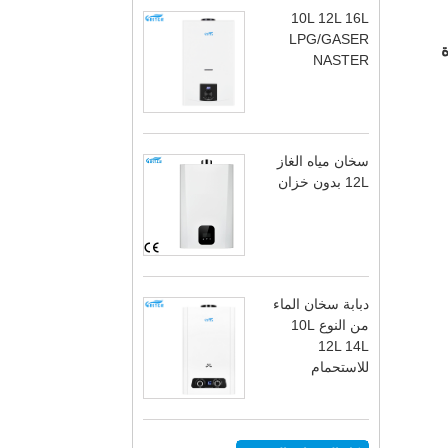
10L 12L 16L
LPG/GASER
ة
NASTER
سخان مياه الغاز
12L بدون خزان
دبابة سخان الماء
من النوع 10L
12L 14L
للاستحمام