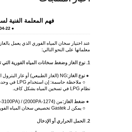
LiveChat
فهم المعلمة الفنية لسخان
04-22
●
عند اختيار سخان المياه الفوري الذي يعمل بالغاز
معلماتها على النحو التالي:
1. نوع الغاز وضغط سخانات المياه الفورية التي تعمل بالغاز
● نوع الغاز:
NG (الغاز الطبيعي) أو غاز البترول المسال (غاز البترول المسال).
نظام LPG في تسخين المياه بشكل كاف.
● ضغط الغاز:
من (1274-2000PA) / LPG (2800-3100PA).
○ يمكن لـ Gastek تخصيص سخان المياه الفوري الذي يعمل بالغاز وفقًا لمعايير ضغط الغاز الإقليمية.
2. الحمل الحراري أو الإدخال