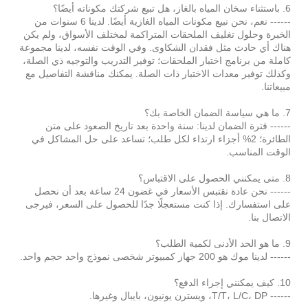
6. باستثناء سخان المياه بالغاز، هل تبيع شركتك مكوناته أيضًا؟
------ نعم، نحن نبيع مكونات المياه الغازية أيضًا. لدينا 6 سنوات من
الخبرة وحلول تغليف الملحقات المتراكمة لمختلف الأسواق، ولم يكن
هناك أي حادث مثل فقدان الشكاوى. وفي الوقت نفسه، لدينا مجموعة
كاملة من برنامج اختبار الملحقات؛ توفير التدريب والتوجيه ذي الصلة،
وكذلك توفير معدات الاختبار ذات الصلة. يمكنك مناقشة التفاصيل مع
مبيعاتنا.
7. ما هي سياسة الضمان الخاصة بك؟
------ فترة الضمان لدينا: سنة واحدة بعد تاريخ الصعود على متن
الطائرة؛ 2% أجزاء ارتداء لكل طلب؛ تساعد على حل المشاكل في
الوقت المناسب.
8. متى يمكنني الحصول على الاقتباس؟
------ نحن عادة نقتبس الأسعار في غضون 24 ساعة بعد أن نحصل
على استفسارك. إذا كنت مستعجلًا جدًا للحصول على السعر، فيرجى
الاتصال بنا.
9. ما هو الحد الأدنى لكمية الطلب؟
------ لدينا موك هو 200 جهاز كمبيوتر شخصى نموذج واحد حجم واحد.
10. كيف يمكنني إجراء الدفع؟
------ T/T، L/C، DP، ويسترن يونيون، بايبال وغيرها.