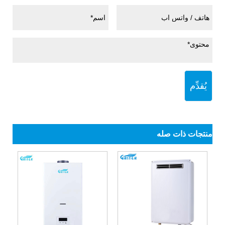
يُقدِّم
منتجات ذات صله