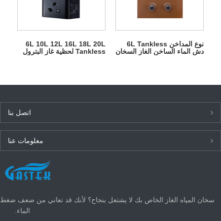
نوع المداخن 6L Tankless
6L 10L 12L 16L 18L 20L
دش الماء الساخن الغاز السخان
Tankless لحظية غاز البترول
المسال السخان للاستحمام
اتصل بنا
معلومات عنا
أحدث الأخبار
سخان المياه الغاز الخاص بك لا يشتعل بنجاح؟ لأنك قد تعاني من ضعف ضغط
الماء.