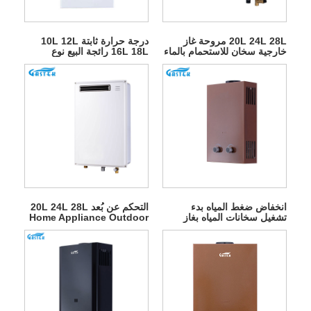
20L 24L 28L مروحة غاز
درجة حرارة ثابتة 10L 12L
خارجية سخان للاستحمام بالماء
16L 18L رائجة البيع نوع
الساخن
المداخن يُعلق على الحائط
بدون خزان غاز البترول المسال
الفوري سخان مياه يعمل بالغاز
الطبيعي الساخن للاستحمام
انخفاض ضغط المياه بدء
التحكم عن بُعد 20L 24L 28L
تشغيل سخانات المياه بغاز
Home Appliance Outdoor
البترول المسال من نوع
Gas سخان
المداخن