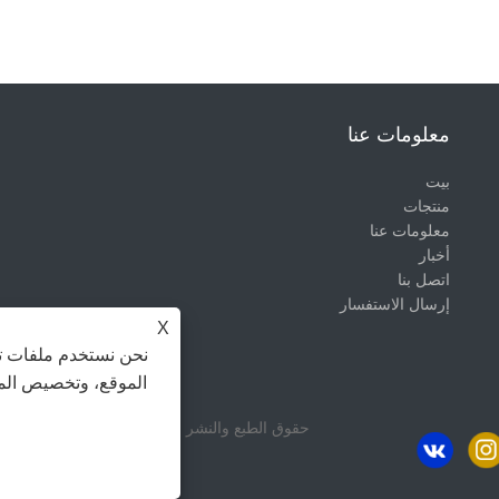
معلومات عنا
بيت
منتجات
معلومات عنا
أخبار
اتصل بنا
إرسال الاستفسار
X
نحن نستخدم ملفات تع
الموقع، وتخصيص المح
حقوق الطبع والنشر Zhongshan Gastek Home Appliance Company Limited جميع الحقوق محفوظة.
الروابط