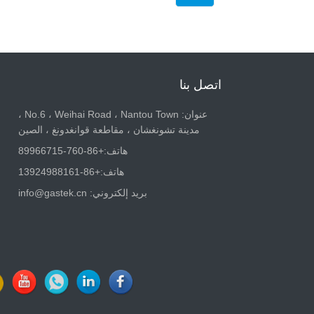
اتصل بنا
عنوان: No.6 ، Weihai Road ، Nantou Town ،
مدينة تشونغشان ، مقاطعة قوانغدونغ ، الصين
هاتف:
+86-760-89966715
هاتف:
+86-13924988161
بريد إلكتروني:
info@gastek.cn