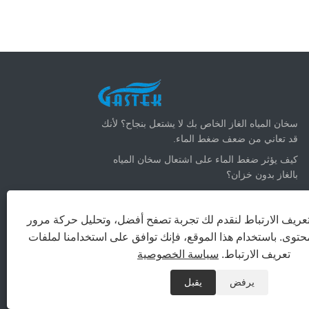
أحدث الأخبار
سخان المياه الغاز الخاص بك لا يشتعل بنجاح؟ لأنك
قد تعاني من ضعف ضغط الماء.
كيف يؤثر ضغط الماء على اشتعال سخان المياه
بالغاز بدون خزان؟
كيفية ضبط سخان مياه الغاز الفوري للصيف: خفض
فواتير الغاز والبقاء باردًا
ريف الارتباط لنقدم لك تجربة تصفح أفضل، وتحليل حركة مرور
ما هو حجم سخان الماء الساخن الغاز الذي تحتاجه؟
توى. باستخدام هذا الموقع، فإنك توافق على استخدامنا لملفات
تعريف الارتباط.
سياسة الخصوصية
يرفض
يقبل
PRIVACY POLICY
XML
RSS
SITEMAP