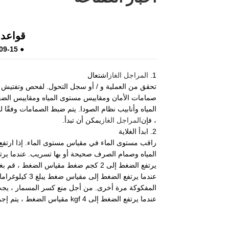
LiveChat
قواعد 
09-15
●
1.
المراجل الغاز
اشتعال
تحقق من العملية و / أو سجل التحول. لفحص وتفتيش ا
صمامات الأمان ومقاييس مستوى المياه ومقاييس الض
المياه وأنابيب نظام الصودا. يتم ضبط الصمامات وفقًا 
، فإن
المراجل الغاز
يمكن أن تبدأ.
2. ابدأ الغلاية
راقب مستوى الماء في مقياس مستوى الماء. إذا ارتفع 
يرتفع الضغط إلى 2 كجم ضغط مقياس الضغط ، قم بغسل مصيدة المياه الخاصة بمقياس الضغط.
عندما يرتفع ا
المفكوكة مرة أخرى. من أجل منع كسر المسمار ، يجب أل
عندما يرتفع الضغط إلى 4 kgf مقياس الضغط ، يتم إجراء تفريغ لمعادلة درجة حرارة كل جزء من ماء الغلاية.