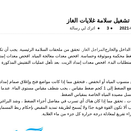
تشغيل سلامة غلايات الغاز
2021-
●
3
●
اترك لي رسالة
لداخل والخارج
المراجل الغاز
. تحقق من ملحقات السلامة الرئيسية. يجب أن تك
غط محكمة وموثوقة وحساسة. افحص معدات معالجة المياه. افحص معدات إمدا
لمتطلبات البدء. افحص معدات إمداد الزيت. بعد تأهل عمليات التفتيش المذكورة أ
منسوب المياه أو انخفض ، فتحقق مما إذا كانت مواضع فتح وإغلاق صمام إمداد
المياه وصمام الصرف صحيحة أو بها تسريب. عندما يرتفع الضغط إلى 1 كجم ضغط مقياس ، يجب شطف مقياس مستوى الماء. عندما
لضغط إلى مقياس ضغط يبلغ 3 كيلوغرامات ، تحقق مما إذا كان هناك أي تسرب في مفاصل أجزاء الضغط ، وشد البراغي
ا تكون القوة قوية جدًا ولا يُسمح لطريقة تمديد المقبض بإحكام ربط المسمار