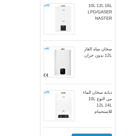
10L 12L 16L
LPG/GASER
NASTER
سخان مياه الغاز
12L بدون خزان
دبابة سخان الماء
من النوع 10L
12L 14L
للاستحمام