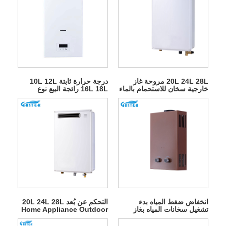
20L 24L 28L مروحة غاز
درجة حرارة ثابتة 10L 12L
خارجية سخان للاستحمام بالماء
16L 18L رائجة البيع نوع
الساخن
المداخن يُعلق على الحائط
بدون خزان غاز البترول المسال
الفوري سخان مياه يعمل بالغاز
الطبيعي الساخن للاستحمام
انخفاض ضغط المياه بدء
التحكم عن بُعد 20L 24L 28L
تشغيل سخانات المياه بغاز
Home Appliance Outdoor
البترول المسال من نوع
Gas سخان
المداخن