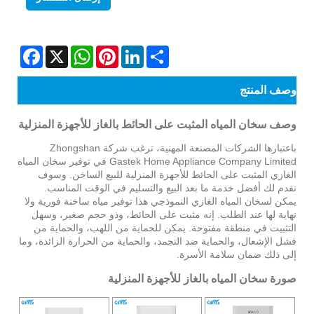
Facebook
WhatsApp
X
Pinterest
LinkedIn
Share
وصف المنتج
وصف سخان المياه المثبت على الحائط بالغاز للأجهزة المنزلية
باعتبارها الشركات المصنعة المهنية، ترغب شركة Zhongshan
Gastek Home Appliance Company Limited في توفير سخان المياه
الغازي المثبت على الحائط للأجهزة المنزلية للبيع الساخن. وسوف
نقدم لك أفضل خدمة ما بعد البيع والتسليم في الوقت المناسب.
يمكن لسخان المياه الغازي النموذجي هذا توفير مياه ساخنة فورية ولا
نهاية لها عند الطلب. إنه مثبت على الحائط، وذو حجم صغير، وسهل
التثبيت في منطقة مفتوحة. يمكن للحماية من اللهب، والحماية من
فشل الإشعال، والحماية ضد التجمد، والحماية من الحرارة الزائدة، وما
إلى ذلك ضمان سلامة الأسرة.
صورة سخان المياه بالغاز للأجهزة المنزلية