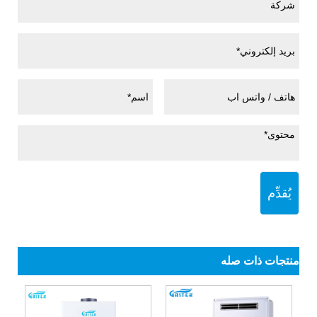
يُقدِّم
منتجات ذات صله