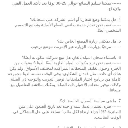
------ يمكننا تسليم البضائع حوالي 25-30 يومًا بعد تأكيد العمل الفني
والإيداع.
4. هل يمكننا وضع شعارنا أو اسم الشركة على منتجاتك؟
------ نعم، نحن نقدم خدمة صانعي القطع الأصلية وتصنيع التصميم
الشخصي أيضًا.
5. هل يمكنني زيارة المصنع الخاص بك؟
------ مرحبًا بزيارتك. الزيارة عبر الإنترنت موضع ترحيب.
6. باستثناء سخان المياه بالغاز، هل تبيع شركتك مكوناته أيضًا؟
------ نعم، نحن نبيع مكونات المياه الغازية أيضًا. لدينا 6 سنوات من
الخبرة وحلول تغليف الملحقات المتراكمة لمختلف الأسواق، ولم يكن
هناك أي حادث مثل فقدان الشكاوى. وفي الوقت نفسه، لدينا مجموعة
كاملة من برنامج اختبار الملحقات؛ توفير التدريب والتوجيه ذي الصلة،
وكذلك توفير معدات الاختبار ذات الصلة. يمكنك مناقشة التفاصيل مع
مبيعاتنا.
7. ما هي سياسة الضمان الخاصة بك؟
------ فترة الضمان لدينا: سنة واحدة بعد تاريخ الصعود على متن
الطائرة؛ 2% أجزاء ارتداء لكل طلب؛ تساعد على حل المشاكل في
الوقت المناسب.
8. متى يمكنني الحصول على الاقتباس؟