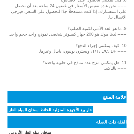
------ نحن عادة نقتبس الأسعار في غضون 24 ساعة بعد أن نحصل
على استفسارك. إذا كنت مستعجلًا جدًا للحصول على السعر، فيرجى
الاتصال بنا.
9. ما هو الحد الأدنى لكمية الطلب؟
------ لدينا موك هو 200 جهاز كمبيوتر شخصى نموذج واحد حجم واحد.
10. كيف يمكنني إجراء الدفع؟
------ T/T، L/C، DP، ويسترن يونيون، بايبال وغيرها.
11. هل يمكنني مزج عدة نماذج في حاوية واحدة؟
------ بالتأكيد.
علامة المنتج
حار بيع الأجهزة المنزلية الحائط سخان المياه الغاز
الفئة ذات الصلة
سخان مياه الغاز الأرومي