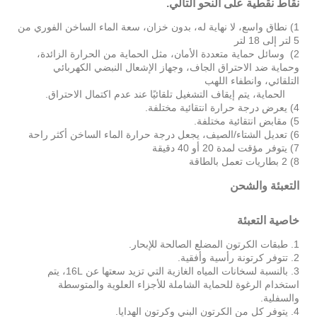
نقاط نقطية على النحو التالي.
1) نطاق واسع، لا نهاية له، بدون خزان، سعة الماء الساخن الفوري من
5 لتر إلى 18 لتر
2) وسائل حماية متعددة الأمان، مثل الحماية من الحرارة الزائدة،
وحماية ضد الاحتراق الجاف، وجهاز الإشعال النبضي الكهربائي
التلقائي، وانطفاء اللهب
الحماية، يتم إيقاف التشغيل تلقائيًا عند عدم اكتمال الاحتراق.
4) يعرض درجة حرارة انتقائية مختلفة.
5) مقابض انتقائية مختلفة.
6) تعديل الشتاء/الصيف، يجعل درجة حرارة الماء الساخن أكثر راحة
7) يتوفر مؤقت لمدة 20 أو 40 دقيقة
8) 2 بطاريات تعمل بالطاقة
التعبئة والشحن
خاصية التعبئة
1. طبقات الكرتون المضلع الصالحة للإبحار.
2. تتوفر كرتونة رأسية وأفقية.
3. بالنسبة لسخانات المياه الغازية التي تزيد سعتها عن 16L، يتم
استخدام الرغوة للحماية الشاملة للأجزاء العلوية والمتوسطة
والسفلية.
4. يتوفر كل من الكرتون البني وكرتون الهدايا.