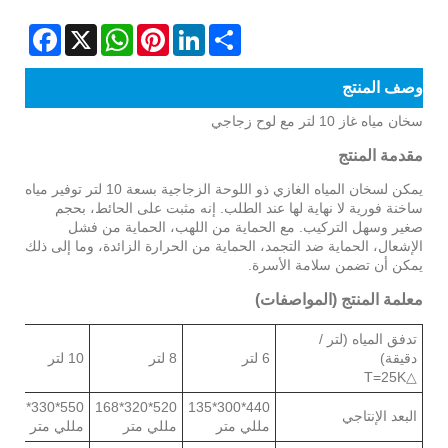
Facebook
WhatsApp
X
Pinterest
LinkedIn
Share
وصف المنتج
سخان مياه غاز 10 لتر مع لوح زجاجي
مقدمة المنتج
يمكن لسخان المياه الغازي ذو اللوحة الزجاجية بسعة 10 لتر توفير مياه
ساخنة فورية لا نهاية لها عند الطلب. إنه مثبت على الحائط، بحجم
صغير وسهل التركيب. مع الحماية من اللهب، الحماية من فشل
الإشعال، الحماية ضد التجمد، الحماية من الحرارة الزائدة، وما إلى ذلك
يمكن أن تضمن سلامة الأسرة.
معلمة المنتج (المواصفات)
تدفق المياه (لتر /
دقيقة)
6 لتر
8 لتر
10 لتر
△T=25K
550*330*188
520*320*168
440*300*135
البعد الإنتاجي
مللي متر
مللي متر
مللي متر