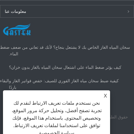
معلومات عنا
أحدث الأخبار
سخان المياه الغاز الخاص بك لا يشتعل بنجاح؟ لأنك قد تعاني من ضعف ضغط
الماء.
كيف يؤثر ضغط الماء على اشتعال سخان المياه بالغاز بدون خزان؟
كيفية ضبط سخان مياه الغاز الفوري للصيف: خفض فواتير الغاز والبقاء
باردًا
X
ما هو حجم سخان الماء الساخن الغاز الذي تحتاجه؟
نحن نستخدم ملفات تعريف الارتباط لنقدم لك
تجربة تصفح أفضل، وتحليل حركة مرور الموقع،
حقوق الطبع والنشر Zhongshan Gastek Home Appliance Company
وتخصيص المحتوى. باستخدام هذا الموقع، فإنك
توافق على استخدامنا لملفات تعريف الارتباط.
Limited جميع الحقوق محفوظة.
سياسة الخصوصية