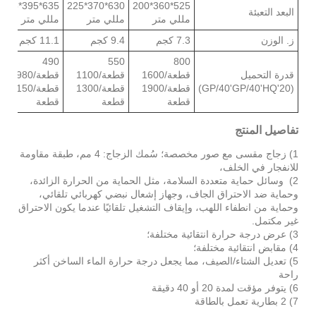
635*395*245
630*370*225
525*360*200
البعد التعبئة
مللي متر
مللي متر
مللي متر
ز. الوزن
7.3 كجم
9.4 كجم
11.1 كجم
490
550
800
قدرة التحميل
قطعة/1600
قطعة/1100
قطعة/980
(20'GP/40'GP/40'HQ)
قطعة/1900
قطعة/1300
قطعة/1150
قطعة
قطعة
قطعة
تفاصيل المنتج
1) زجاج مقسى مع صور مخصصة؛ سُمك الزجاج: 4 مم، طبقة مقاومة
للانفجار في الخلف،
2) وسائل حماية متعددة السلامة، مثل الحماية من الحرارة الزائدة،
وحماية ضد الاحتراق الجاف، وجهاز إشعال نبضي كهربائي تلقائي،
وحماية من انطفاء اللهب، وإيقاف التشغيل تلقائيًا عندما يكون الاحتراق
غير مكتمل.
3) عرض درجة حرارة انتقائية مختلفة؛
4) مقابض انتقائية مختلفة؛
5) تعديل الشتاء/الصيف، مما يجعل درجة حرارة الماء الساخن أكثر
راحة
6) يتوفر مؤقت لمدة 20 أو 40 دقيقة
7) 2 بطارية تعمل بالطاقة