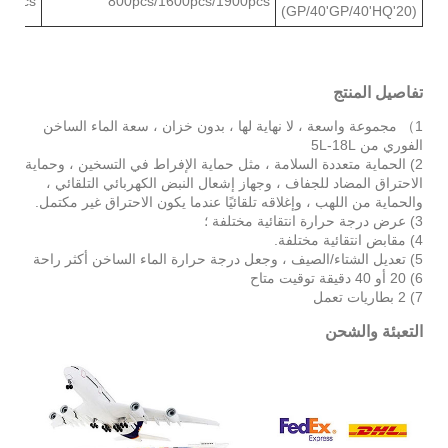
00pcs
800pcs/1600pcs/1900pcs
(20'GP/40'GP/40'HQ)
تفاصيل المنتج
1） مجموعة واسعة ، لا نهاية لها ، بدون خزان ، سعة الماء الساخن
الفوري من 5L-18L
2) الحماية متعددة السلامة ، مثل حماية الإفراط في التسخين ، وحماية
الاحتراق المضاد للجفاف ، وجهاز إشعال النبض الكهربائي التلقائي ،
والحماية من اللهب ، وإغلاقه تلقائيًا عندما يكون الاحتراق غير مكتمل.
3) عرض درجة حرارة انتقائية مختلفة ؛
4) مقابض انتقائية مختلفة.
5) تعديل الشتاء/الصيف ، وجعل درجة حرارة الماء الساخن أكثر راحة
6) 20 أو 40 دقيقة توقيت متاح
7) 2 بطاريات تعمل
التعبئة والشحن