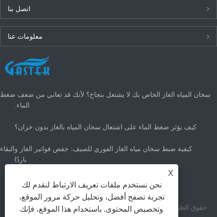
اتصل بنا
معلومات عنا
أحدث الأخبار
سخان المياه الغاز الخاص بك لا يشتعل بنجاح؟ لأنك قد تعاني من ضعف ضغط
الماء.
كيف يؤثر ضغط الماء على اشتعال سخان المياه بالغاز بدون خزان؟
كيفية ضبط سخان مياه الغاز الفوري للصيف: خفض فواتير الغاز والبقاء
باردًا
X
ما هو حجم سخان الماء الساخن الغاز الذي تحتاجه؟
نحن نستخدم ملفات تعريف الارتباط لنقدم لك
تجربة تصفح أفضل، وتحليل حركة مرور الموقع،
حقوق الطبع والنشر Zhongshan Gastek Home Appliance Company
وتخصيص المحتوى. باستخدام هذا الموقع، فإنك