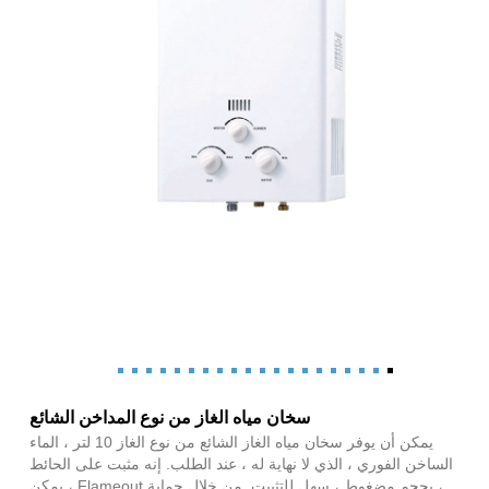
سخان مياه الغاز من نوع المداخن الشائع
يمكن أن يوفر سخان مياه الغاز الشائع من نوع الغاز 10 لتر ، الماء
الساخن الفوري ، الذي لا نهاية له ، عند الطلب. إنه مثبت على الحائط
، بحجم مضغوط ، سهل للتثبيت. من خلال حماية Flameout ، يمكن