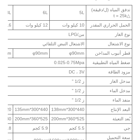
تدفق المياه (ل/دقيقة)
8L
6L
5L
t = 25k
△
الحمل الحراري المقدر
10 كيلو وات
12 كيلو وات
16 كيلو وات
نوع الغاز
من/LPG
نوع الاشتعال
الاشتعال النبض التلقائي
قطر أنبوب المداخن
φ90mm
φ90mm
10mm
ضغط المياه التطبيقية
0.025-0.75Mpa
مزود الطاقة
DC ، 3V
مدخل الغاز
ز 1/2 "
مدخل الماء
ز 1/2 "
منفذ الماء
ز 1/2 "
البعد الإنتاج
440*300*138mm
440*300*135mm
520*320*168mm
بُعد التعبئة
525*360*200mm
525*360*200mm
630*370*225mm
جي
5.5 كجم
5.9 كجم
7.8 كجم
سعة التحميل