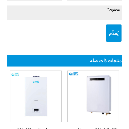
يُقدِّم
منتجات ذات صله