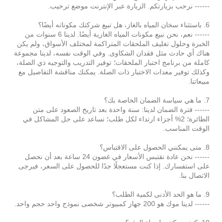
------ نرحب بزيارتكم. الزيارة عبر الإنترنت موضع ترحيب.
6. باستثناء سخان المياه بالغاز، هل تبيع شركتك مكوناته أيضًا؟
------ نعم، نحن نبيع مكونات المياه الغازية أيضًا. لدينا 6 سنوات من
الخبرة وحلول تغليف الملحقات المتراكمة لمختلف الأسواق، ولم يكن
هناك أي حادث مثل فقدان الشكاوى. وفي الوقت نفسه، لدينا مجموعة
كاملة من برنامج اختبار الملحقات؛ توفير التدريب والتوجيه ذي الصلة،
وكذلك توفير معدات الاختبار ذات الصلة. يمكنك مناقشة التفاصيل مع
مبيعاتنا.
7. ما هي سياسة الضمان الخاصة بك؟
------ فترة الضمان لدينا: سنة واحدة بعد تاريخ الصعود على متن
الطائرة؛ 2% أجزاء ارتداء لكل طلب؛ تساعد على حل المشاكل في
الوقت المناسب.
8. متى يمكنني الحصول على الاقتباس؟
------ نحن عادة نقتبس الأسعار في غضون 24 ساعة بعد أن نحصل
على استفسارك. إذا كنت مستعجلًا جدًا للحصول على السعر، فيرجى
الاتصال بنا.
9. ما هو الحد الأدنى لكمية الطلب؟
------ لدينا موك هو 200 جهاز كمبيوتر شخصى نموذج واحد حجم واحد.