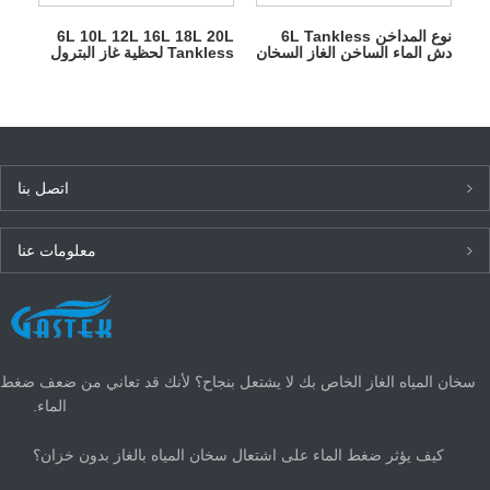
نوع المداخن 6L Tankless
6L 10L 12L 16L 18L 20L
دش الماء الساخن الغاز السخان
Tankless لحظية غاز البترول
المسال السخان للاستحمام
اتصل بنا
معلومات عنا
أحدث الأخبار
سخان المياه الغاز الخاص بك لا يشتعل بنجاح؟ لأنك قد تعاني من ضعف ضغط
الماء.
كيف يؤثر ضغط الماء على اشتعال سخان المياه بالغاز بدون خزان؟