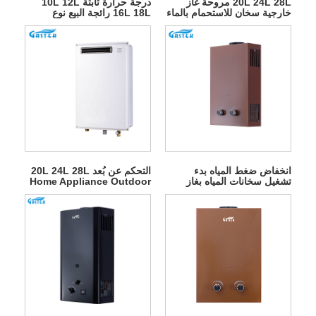
20L 24L 28L مروحة غاز
درجة حرارة ثابتة 10L 12L
خارجية سخان للاستحمام بالماء
16L 18L رائجة البيع نوع
الساخن
المداخن يُعلق على الحائط
بدون خزان غاز البترول المسال
الفوري سخان مياه يعمل بالغاز
الطبيعي الساخن للاستحمام
انخفاض ضغط المياه بدء
التحكم عن بُعد 20L 24L 28L
تشغيل سخانات المياه بغاز
Home Appliance Outdoor
البترول المسال من نوع
Gas سخان
المداخن