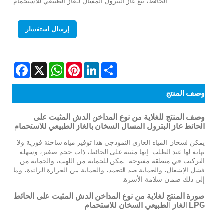
الحائط، نبع غاز البترول المسال للغاز الطبيعي للاستحمام
إرسال استفسار
Facebook
WhatsApp
X
Pinterest
LinkedIn
Share
وصف المنتج
وصف المنتج للغلاية من نوع المداخن الدش المثبت على
الحائط غاز البترول المسال السخان بالغاز الطبيعي للاستحمام
يمكن لسخان المياه الغازي النموذجي هذا توفير مياه ساخنة فورية ولا
نهاية لها عند الطلب. إنها مثبتة على الحائط، ذات حجم صغير، وسهلة
التركيب في منطقة مفتوحة. يمكن للحماية من اللهب، والحماية من
فشل الإشعال، والحماية ضد التجمد، والحماية من الحرارة الزائدة، وما
إلى ذلك ضمان سلامة الأسرة.
صورة المنتج لغلاية من نوع المداخن الدش المثبت على الحائط
LPG الغاز الطبيعي السخان للاستحمام