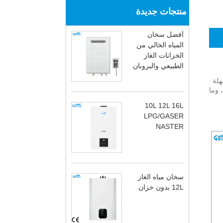
منتجات جديدة
أفضل سخان
المياه الخالي من
الخزانات الغاز
الطبيعي والبروبان
هلة
 وما
10L 12L 16L
LPG/GASER
NASTER
سخان مياه الغاز
12L بدون خزان