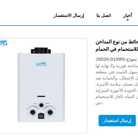
حة. سخان مياه الغاز
أخبار
اتصل بنا
إرسال الاستفسار
حائط من نوع المداخن
لاستحمام في الحمام
نموذج:JSD20-D10W3
خنة فورية ولا نهاية لها
وسهل التثبيت في منطقة
 الإشعال، والحماية ضد
ذلك ضمان سلامة الأسرة.
لجودة الأجهزة المنزلية
لمياه بالغاز للاستحمام
دش
إرسال استفسار