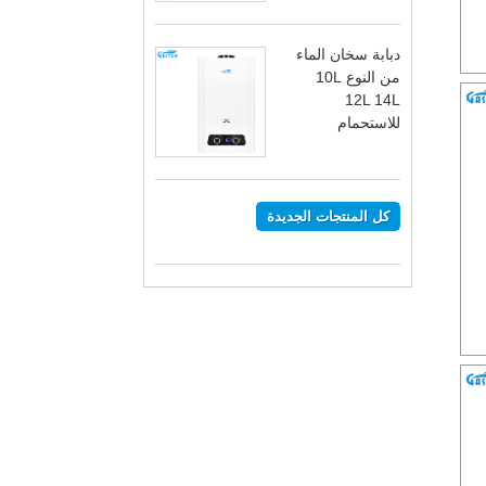
دبابة سخان الماء
من النوع 10L
12L 14L
للاستحمام
كل المنتجات الجديدة