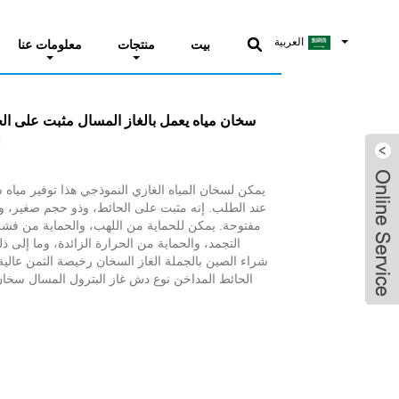
>
منتجات
>
سخان مياه غاز
>
درجة الحرارة الثابتة المرو
بيت
العربية
بيت
منتجات
معلومات عنا
سخان مياه يعمل بالغاز المسال مثبت على ال
ل
يمكن لسخان المياه الغازي النموذجي هذا توفير مياه سا
عند الطلب. إنه مثبت على الحائط، وذو حجم صغير، 
whatsapp
مفتوحة. يمكن للحماية من اللهب، والحماية من فشل
التجمد، والحماية من الحرارة الزائدة، وما إلى 
email
شراء الصين بالجملة الغاز السخان رخيصة الثمن عالية ا
الحائط المداخن نوع دش غاز البترول المسال سخان ا